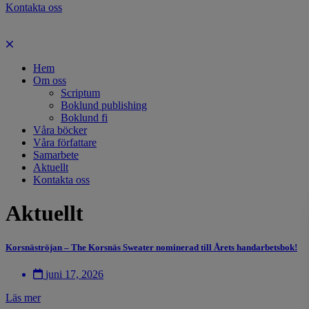
Kontakta oss
Hem
Om oss
Scriptum
Boklund publishing
Boklund fi
Våra böcker
Våra författare
Samarbete
Aktuellt
Kontakta oss
Aktuellt
Korsnäströjan – The Korsnäs Sweater nominerad till Årets handarbetsbok!
juni 17, 2026
Läs mer