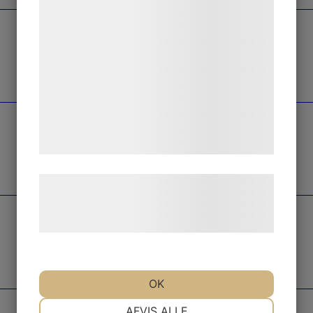
bedre brugeroplevelse, funktionalitet,
statistik og marketing. Disse oplysninger
kan blive delt med annoncerings- og
analysepartnere, som kan kombinere dem
med data, du tidligere har givet dem eller
de har indsamlet gennem din brug af deres
tjenester. Ved at klikke på 'OK' giver du
samtykke til disse formål.
Læs mere om vores brug af cookies og
behandling af persondata på vores
hjemmeside.
OK
NØDVENDIGE
PRÆFERENCER
AFVIS ALLE