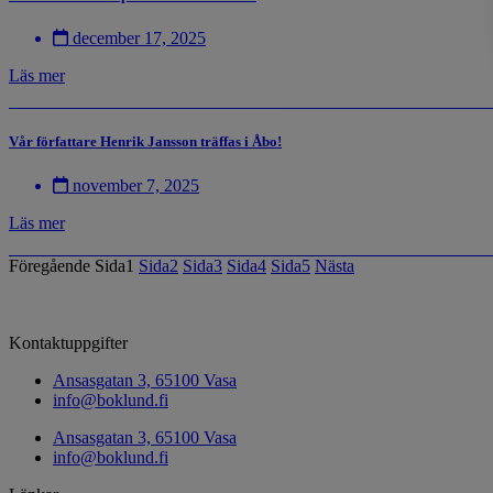
december 17, 2025
Läs mer
Vår författare Henrik Jansson träffas i Åbo!
november 7, 2025
Läs mer
Föregående
Sida
1
Sida
2
Sida
3
Sida
4
Sida
5
Nästa
Kontaktuppgifter
Ansasgatan 3, 65100 Vasa
info@boklund.fi
Ansasgatan 3, 65100 Vasa
info@boklund.fi